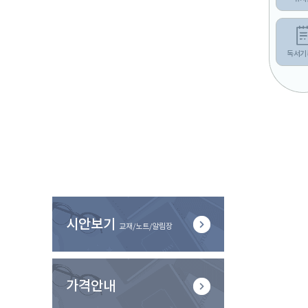
독서기
시안보기
교재/노트/알림장
가격안내