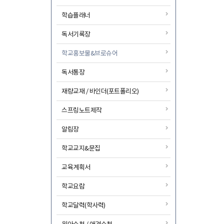
학습플래너
독서기록장
학교홍보물&브로슈어
독서통장
재량교재 / 바인더(포트폴리오)
스프링노트제작
알림장
학교교지&문집
교육계획서
학교요람
학교달력(학사력)