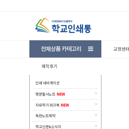
★ 학생들의 자기주도 학습을 돕기위한 학습플래너 
전체상품 카테고리
교정센
제작후기
인쇄 네비게이션
NEW
명문필사노트
NEW
자유학기 워크북
독판노트제작
학교신문&소식지