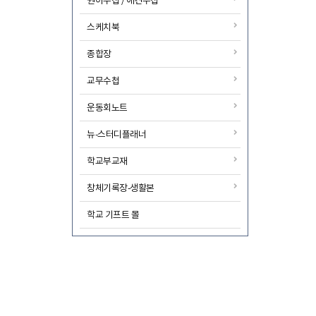
원아수첩 / 애견수첩
스케치북
종합장
교무수첩
운동회노트
뉴-스터디플래너
학교부교재
창체기록장-생활본
학교 기프트 몰