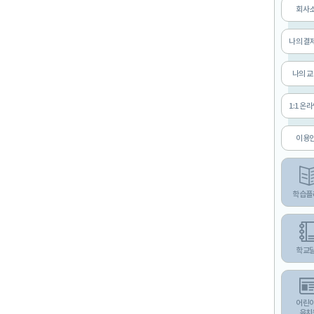
회사
나의 결
나의 
1:1 온
이용
학습플
학교
어린
유치