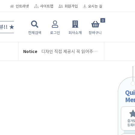
인트라넷
사이트맵
회원가입
오시는 길
0
★ 6공 다이어리/디자인/인덱스 뉴-스터디플래너
전체검색
로그인
회사소개
장바구니
여름휴가 휴무 안내 (8/3 ~ 8/5)
디자인 직접 제공시 꼭 읽어주세요
Notice
학교인쇄통 주문 및 제작 관련 안내
2026년 2월 배송 일정
교지-학급문집 제작 및 편집안내
여름휴가 휴무 안내 (8/3 ~ 8/5)
Qui
디자인 직접 제공시 꼭 읽어주세요
Me
학교인쇄통 주문 및 제작 관련 안내
2026년 2월 배송 일정
즐겨
등록
교지-학급문집 제작 및 편집안내