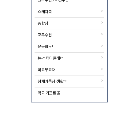
원아수첩 / 애견수첩
스케치북
종합장
교무수첩
운동회노트
뉴-스터디플래너
학교부교재
창체기록장-생활본
학교 기프트 몰