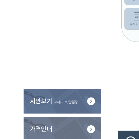
독서기
시안보기
교재/노트/알림장
가격안내