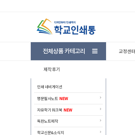
★ 학생들의 자기주도 학습을 돕기위한 학습플래너 
전체상품 카테고리
교정센
제작후기
인쇄 네비게이션
NEW
명문필사노트
NEW
자유학기 워크북
독판노트제작
학교신문&소식지