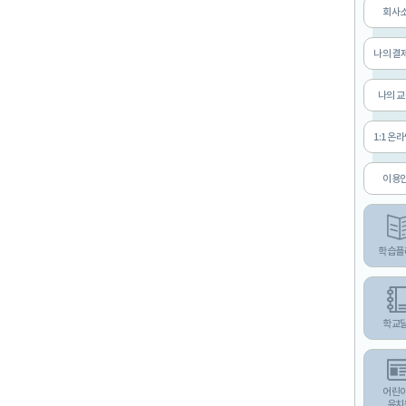
회사
나의 결
나의 
1:1 온
이용
학습플
학교
어린
유치