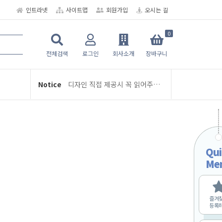
인트라넷
사이트맵
회원가입
오시는 길
0
★ 6공 다이어리/디자인/인덱스 뉴-스터디플래너
전체검색
로그인
회사소개
장바구니
여름휴가 휴무 안내 (8/3 ~ 8/5)
디자인 직접 제공시 꼭 읽어주세요
Notice
학교인쇄통 주문 및 제작 관련 안내
2026년 2월 배송 일정
교지-학급문집 제작 및 편집안내
여름휴가 휴무 안내 (8/3 ~ 8/5)
Qui
Me
디자인 직접 제공시 꼭 읽어주세요
학교인쇄통 주문 및 제작 관련 안내
2026년 2월 배송 일정
즐겨
등록
교지-학급문집 제작 및 편집안내