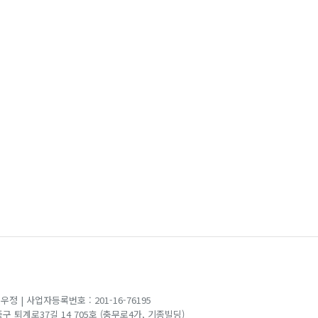
백우정
|
사업자등록번호 : 201-16-76195
 중구 퇴계로37길 14 705호 (충무로4가, 기종빌딩)