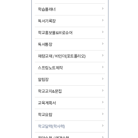
학습플래너
독서기록장
학교홍보물&브로슈어
독서통장
재량교재 / 바인더(포트폴리오)
스프링노트제작
알림장
학교교지&문집
교육계획서
학교요람
학교달력(학사력)