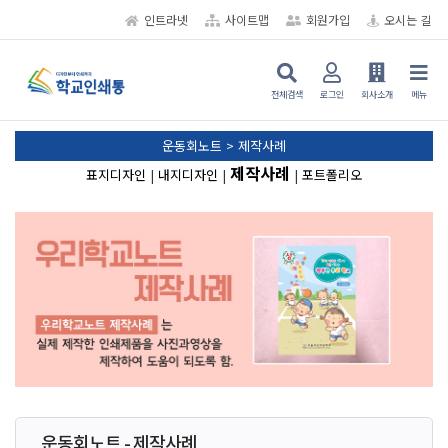
인트라넷
사이트맵
회원가입
오시는 길
전체검색
로그인
회사소개
메뉴
운동회노트 > 제작사례
제작사례
표지디자인
|
내지디자인
|
|
포트폴리오
운동회노트 - 제작사례