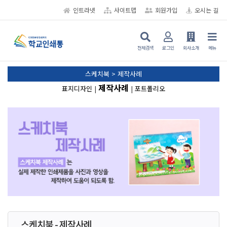
인트라넷
사이트맵
회원가입
오시는 길
전체검색
로그인
회사소개
메뉴
스케치북 > 제작사례
제작사례
표지디자인
|
|
포트폴리오
스케치북 - 제작사례