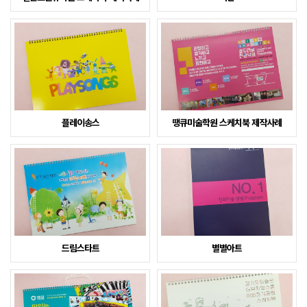
플레이송스
땡큐미술학원 스케치북 제작사례
드림스타트
별별아트