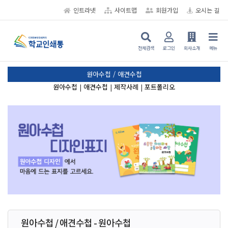
인트라넷
사이트맵
회원가입
오시는 길
전체검색
로그인
회사소개
메뉴
원아수첩 / 애견수첩
원아수첩
|
애견수첩
|
제작사례
|
포트폴리오
원아수첩 / 애견수첩 - 원아수첩