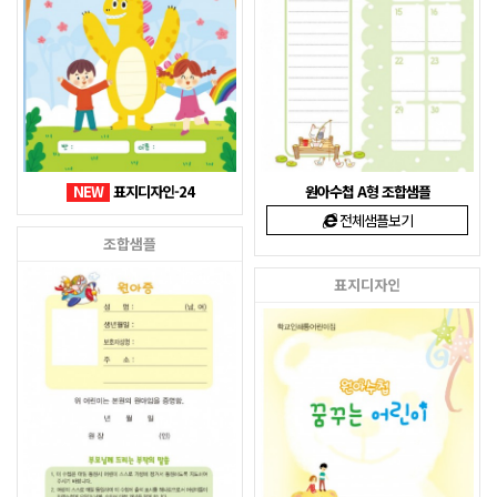
NEW
표지디자인-24
원아수첩 A형 조합샘플
전체샘플보기
조합샘플
표지디자인