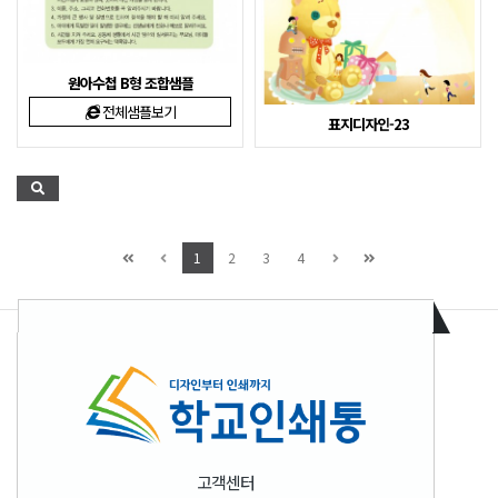
원아수첩 B형 조합샘플
전체샘플보기
표지디자인-23
1
2
3
4
고객센터