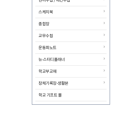
원아수첩 / 애견수첩
스케치북
종합장
교무수첩
운동회노트
뉴-스터디플래너
학교부교재
창체기록장-생활본
학교 기프트 몰