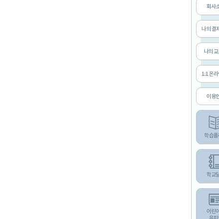
회사
나의 결
나의 
1:1 온
이용
학습플
학교
어린
유치