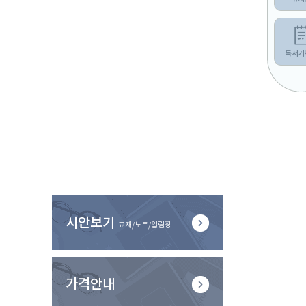
독서기
시안보기
교재/노트/알림장
가격안내