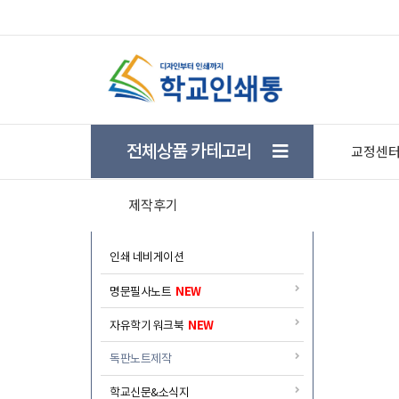
★ 학생들의 자기주도 학습을 돕기위한 학습플래너 
전체상품 카테고리
교정센
제작후기
인쇄 네비게이션
NEW
명문필사노트
NEW
자유학기 워크북
독판노트제작
학교신문&소식지