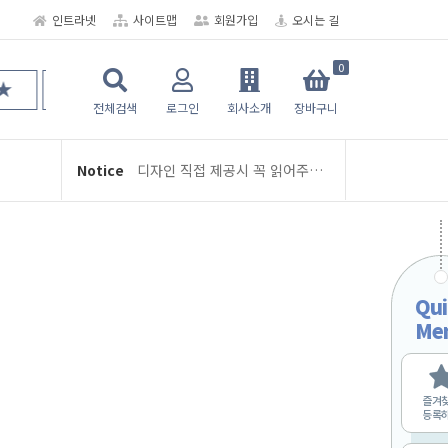
인트라넷
사이트맵
회원가입
오시는 길
0
★ 6공 다이어리/디자인/인덱스 뉴-스터디플래너
여름휴가 휴무 안내 (8/3 ~ 8/5)
전체검색
로그인
회사소개
장바구니
디자인 직접 제공시 꼭 읽어주세요
Notice
학교인쇄통 주문 및 제작 관련 안내
2026년 2월 배송 일정
교지-학급문집 제작 및 편집안내
여름휴가 휴무 안내 (8/3 ~ 8/5)
Qui
디자인 직접 제공시 꼭 읽어주세요
Me
학교인쇄통 주문 및 제작 관련 안내
2026년 2월 배송 일정
즐겨
등록
교지-학급문집 제작 및 편집안내