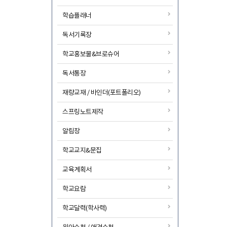
학습플래너
독서기록장
학교홍보물&브로슈어
독서통장
재량교재 / 바인더(포트폴리오)
스프링노트제작
알림장
학교교지&문집
교육계획서
학교요람
학교달력(학사력)