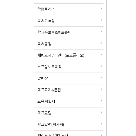
학습플래너
독서기록장
학교홍보물&브로슈어
독서통장
재량교재 / 바인더(포트폴리오)
스프링노트제작
알림장
학교교지&문집
교육계획서
학교요람
학교달력(학사력)