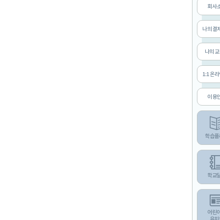
회사
나의 결
나의 
1:1 온
이용
학습플
학교
어린
유치