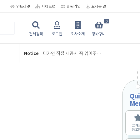
인트라넷
사이트맵
회원가입
오시는 길
0
★ 6공 다이어리/디자인/인덱스 뉴-스터디플래너
여름휴가 휴무 안내 (8/3 ~ 8/5)
전체검색
로그인
회사소개
장바구니
디자인 직접 제공시 꼭 읽어주세요
Notice
학교인쇄통 주문 및 제작 관련 안내
2026년 2월 배송 일정
교지-학급문집 제작 및 편집안내
여름휴가 휴무 안내 (8/3 ~ 8/5)
Qui
디자인 직접 제공시 꼭 읽어주세요
Me
학교인쇄통 주문 및 제작 관련 안내
2026년 2월 배송 일정
즐겨
교지-학급문집 제작 및 편집안내
등록