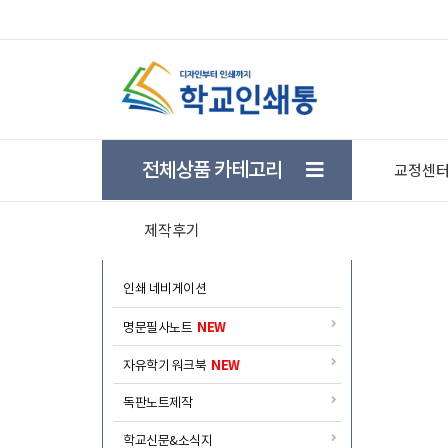
★ 학생들의 자기주도 학습을 돕기위한 학습플래너 
전체상품 카테고리
교정센
제작후기
인쇄 네비게이션
NEW
명문필사노트
NEW
자유학기 워크북
독판노트제작
학교신문&소식지