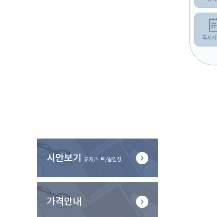
독서기
시안보기
교재/노트/알림장
가격안내