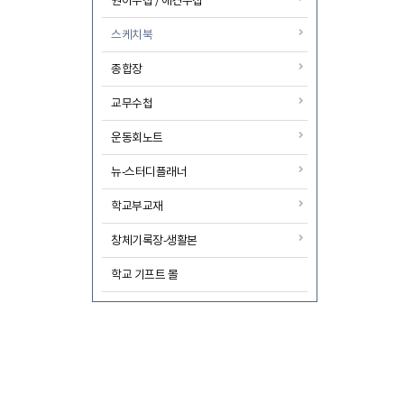
원아수첩 / 애견수첩
스케치북
종합장
교무수첩
운동회노트
뉴-스터디플래너
학교부교재
창체기록장-생활본
학교 기프트 몰